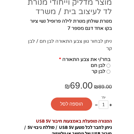
מוצר מדליק וייחודי מנורת
לד לעיצוב בית / משרד
מנורת שולחן מנורת לילה פרופיל נשי ציור
בקו אחד דגם מספר 7
ניתן לבחור גוון צבע התאורה לבן חם / לבן
קר
בחר/י את צבע התאורה
*
לבן חם
לבן קר
69.00
₪
₪
89.00
יח'
עוד
פחות
הוספה לסל
אחד
אחד
המנורה מופעלת באמצעות חיבור USB 5V
ניתן לחבר לכל מטען USB 5V / סוללת גיבוי 5V /
חיבור USB של מחשב או טלוויזיה.