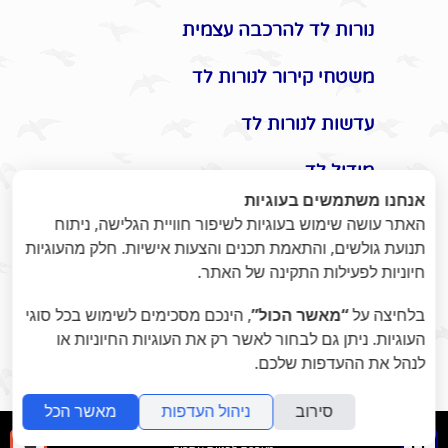
נורות לד להרכבה עצמית
משטחי קירור לנורות לד
עדשות לנורות לד
מודול לד
אנחנו משתמשים בעוגיות
אביזרים משלימים לתאורת לד
האתר עושה שימוש בעוגיות לשיפור חוויית הגלישה, ניתוח
תנועת גולשים, והתאמת תכנים והצעות אישיות. חלק מהעוגיות
תקעים / שקעים / שעון שבת
חיוניות לפעילות התקינה של האתר.
מונלד
בלחיצה על
“מאשר הכול”
, הינכם מסכימים לשימוש בכל סוגי
העוגיות. ניתן גם לבחור לאשר רק את העוגיות החיוניות או
אומנות היופי בתאורת לד -
לנהל את ההעדפות שלכם.
ומוצרי נוי לעיצוב הבית / משרד
סירוב
ניהול העדפות
מאשר הכל
folyou
חיפוש
ההז