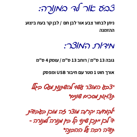
צבע אור לד במנורה:
ניתן לבחור צבע אור לבן חם / לבן קר בעת ביצוע
ההזמנה
מידות המוצר:
גובה 13 ס"מ / רוחב 13 ס"מ / עומק 4 ס"מ
אורך חוט 1 מטר עם חיבור USB ומפסק
*
צבע המוצר עשוי להשתנות מעט בגלל
תצוגות מסכים שונים*
*לקוח/ה יקר/ה
מוצר זה מוכן בעבודת
יד לכן ייתכן שינוי קל בין מנורה למנורה -
תודה רבה על ההבנה*