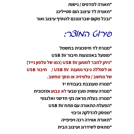
*תאורה למדפים / נישות
*תאורת לד עיצוב הום סטיילינג
*ובכל מקום שברצונכם להוסיף עיצוב ואור
פירוט המוצר:
*מנורת לד חיסכונית בחשמל
*מופעל באמצעות חיבור USB 5V
*ניתן לחבר למטען USB 5V (כמו של טלפון נייד)
או לסוללה גיבוי נטענת USB 5V / חיבור USB
של מחשב / טלוויזיה או מסך מחשב.
*מנורה מעוצבת בעבודת יד
*מנורה עשויה מעץ טבעי
לא צבוע
ומזכוכית
*מנורה בעלת מראה נקי חדשני ואלגנטי
*הפעלת התאורה עם מתח USB 5V
*מפסק להדלקה וכיבוי
*תאורת אווירה רכה ויפיפייה
*מתאים לשידרוג ועיצוב הבית