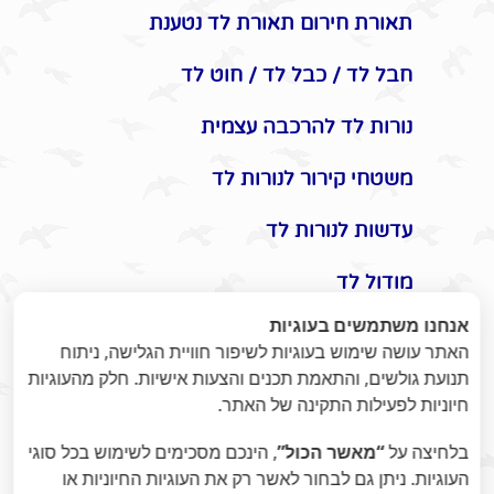
תאורת חירום תאורת לד נטענת
חבל לד / כבל לד / חוט לד
נורות לד להרכבה עצמית
משטחי קירור לנורות לד
עדשות לנורות לד
מודול לד
אנחנו משתמשים בעוגיות
אביזרים משלימים לתאורת לד
האתר עושה שימוש בעוגיות לשיפור חוויית הגלישה, ניתוח
תנועת גולשים, והתאמת תכנים והצעות אישיות. חלק מהעוגיות
תקעים / שקעים / שעון שבת
חיוניות לפעילות התקינה של האתר.
מונלד
בלחיצה על
“מאשר הכול”
, הינכם מסכימים לשימוש בכל סוגי
אומנות היופי בתאורת לד -
העוגיות. ניתן גם לבחור לאשר רק את העוגיות החיוניות או