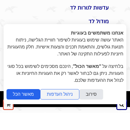
עדשות לנורות לד
מודול לד
אנחנו משתמשים בעוגיות
אביזרים משלימים לתאורת לד
האתר עושה שימוש בעוגיות לשיפור חוויית הגלישה, ניתוח
תנועת גולשים, והתאמת תכנים והצעות אישיות. חלק מהעוגיות
תקעים / שקעים / שעון שבת
חיוניות לפעילות התקינה של האתר.
מונלד
בלחיצה על
“מאשר הכול”
, הינכם מסכימים לשימוש בכל סוגי
אומנות היופי בתאורת לד -
העוגיות. ניתן גם לבחור לאשר רק את העוגיות החיוניות או
לנהל את ההעדפות שלכם.
ומוצרי נוי לעיצוב הבית / משרד
סירוב
ניהול העדפות
מאשר הכל
folyou
הקמת חנויות אונליין
חיפוש
ההז
שלך