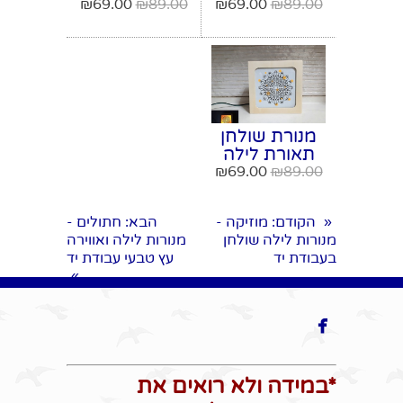
דגם מנדלה פיל
דגם מנדלה
₪
69.00
₪
89.00
₪
69.00
₪
89.00
מספר 5
מספר 6
מנורת שולחן
תאורת לילה
דגם מנדלה
₪
69.00
₪
89.00
מספר 7
הקודם
: מוזיקה -
הבא
: חתולים -
«
מנורות לילה שולחן
מנורות לילה ואווירה
בעבודת יד
עץ טבעי עבודת יד
»

*במידה ולא רואים את