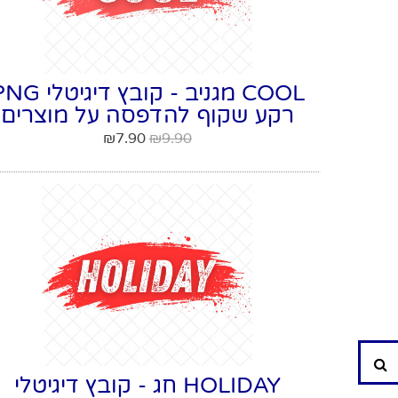
COOL מגניב - קובץ דיגיטל
רקע שקוף להדפסה על מוצרים
₪
7.90
₪
9.90
חיפוש
HOLIDAY חג - קובץ דיגיטלי