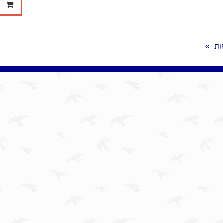
ההזמנ
ות
»