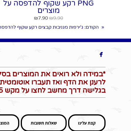
PNG רקע שקוף להדפסה על
מוצרים
₪
7.90
₪
9.90
הקודם
: ג'ירפות מגניבות קבצים רקע שקוף להדפסה
«

*במידה ולא רואים את המוצרים בסל 
לרענן את הדף ואז תעברו אוטומטית 
בגלישה דרך מחשב לחצו על מקש F5 כדי לרענן את הדף*
קצת עלינו
שאלות תשובות
המוצר