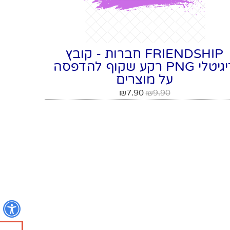
FRIENDSHIP חברות - קובץ
דיגיטלי PNG רקע שקוף להדפסה
על מוצרים
₪
7.90
₪
9.90
נ