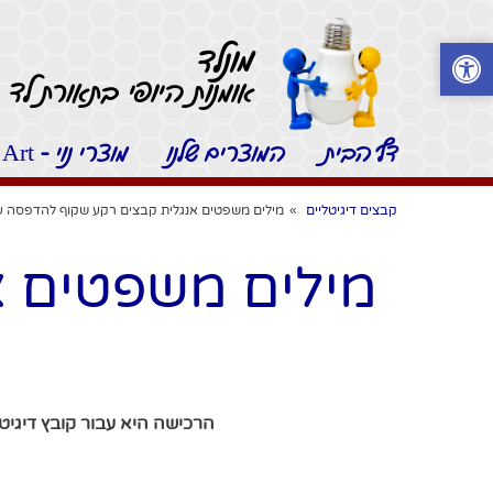
מונלד
אומנות היופי בתאורת לד -
דף הבית
המוצרים שלנו
מוצרי נוי - Moonled Art
קבצים דיגיטליים
»
מילים משפטים אנגלית קבצים רקע שקוף להדפסה ע
מילים משפטים א
הרכישה היא עבור קובץ דיגיטלי PNG עם רקע שקוף בלבד להדפסה אישית שישלח אליך באימייל עד 24 שעות לאח