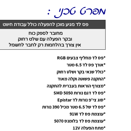
מפרט טכני :
פס לד מגיע מוכן להפעלה כולל עבודת חיווט
מחובר לספק כוח
ובקר
הפעלה עם שלט רחוק
אין צורך בהלחמות רק לחבר לחשמל
*פס לד מחליף צבעים RGB
*אורך פס לד 6.5 מטר
*כולל שנאי בקר ושלט רחוק
*התקנה פשוטה וקלה מאוד
*מצורף הוראות בעברית להתקנה
*פס לד דגם נורות SMD 5050
*סוג צי'פ נורות לד Epistar
*פס לד של 6.5 מטר מכיל 390 נורות
*עוצמת פס לד 91W
*עוצמת פס לד בלומנס 5070
*מתח הפעלה 12V