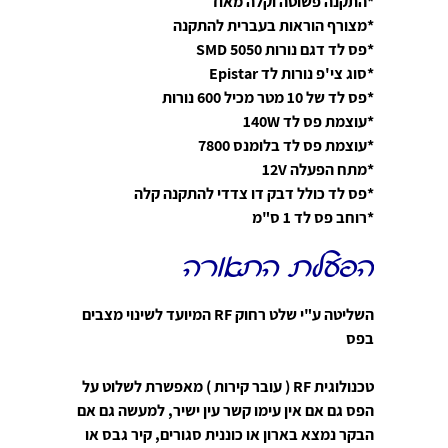
*התקנה פשוטה וקלה מאוד
*מצורף הוראות בעברית להתקנה
*פס לד דגם נורות SMD 5050
*סוג צי'פ נורות לד Epistar
*פס לד של 10 מטר מכיל 600 נורות
*עוצמת פס לד 140W
*עוצמת פס לד בלומנס 7800
*מתח הפעלה 12V
*פס לד כולל דבק דו צדדי להתקנה קלה
*רוחב פס לד 1 ס"מ
הפעלת התאורה
השליטה ע"י שלט רחוק RF המיועד לשינוי מצבים
בפס
טכנולוגית RF ( עובר קירות ) מאפשרת לשלוט על
הפס גם אם אין עימו קשר עין ישיר, למעשה גם אם
הבקר נמצא בארון או כוננית סגורים, קיר גבס או