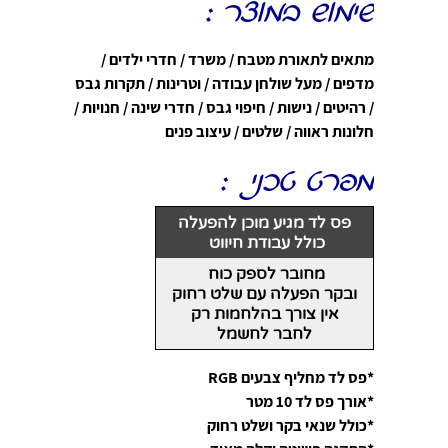
שימוש במוצר :
מתאים לתאורת מטבח / משרד / חדרי ילדים /
מדפים / מעל שולחן עבודה / וטרינות / תקרות גבס
/ רהיטים / נישות / חיפוי גבס / חדרי שינה / חנויות /
חלונות ראווה / שלטים / עיצוב פנים
מפרט טכני :
פס לד מגיע מוכן להפעלה
כולל עבודת חיווט
מחובר לספק כוח
ובקר
הפעלה עם שלט רחוק
אין צורך בהלחמות רק
לחבר לחשמל
*פס לד מחליף צבעים RGB
*אורך פס לד 10 מטר
*כולל שנאי בקר ושלט רחוק