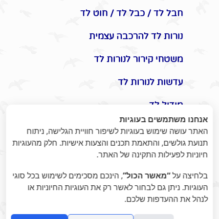
חבל לד / כבל לד / חוט לד
נורות לד להרכבה עצמית
משטחי קירור לנורות לד
עדשות לנורות לד
מודול לד
אנחנו משתמשים בעוגיות
אביזרים משלימים לתאורת לד
האתר עושה שימוש בעוגיות לשיפור חוויית הגלישה, ניתוח
תנועת גולשים, והתאמת תכנים והצעות אישיות. חלק מהעוגיות
תקעים / שקעים / שעון שבת
חיוניות לפעילות התקינה של האתר.
מונלד
בלחיצה על
“מאשר הכול”
, הינכם מסכימים לשימוש בכל סוגי
העוגיות. ניתן גם לבחור לאשר רק את העוגיות החיוניות או
אומנות היופי בתאורת לד -
לנהל את ההעדפות שלכם.
ומוצרי נוי לעיצוב הבית / משרד