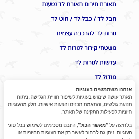
תאורת חירום תאורת לד נטענת
חבל לד / כבל לד / חוט לד
נורות לד להרכבה עצמית
משטחי קירור לנורות לד
עדשות לנורות לד
מודול לד
אנחנו משתמשים בעוגיות
אביזרים משלימים לתאורת לד
האתר עושה שימוש בעוגיות לשיפור חוויית הגלישה, ניתוח
תנועת גולשים, והתאמת תכנים והצעות אישיות. חלק מהעוגיות
תקעים / שקעים / שעון שבת
חיוניות לפעילות התקינה של האתר.
מונלד
בלחיצה על
“מאשר הכול”
, הינכם מסכימים לשימוש בכל סוגי
אומנות היופי בתאורת לד -
העוגיות. ניתן גם לבחור לאשר רק את העוגיות החיוניות או