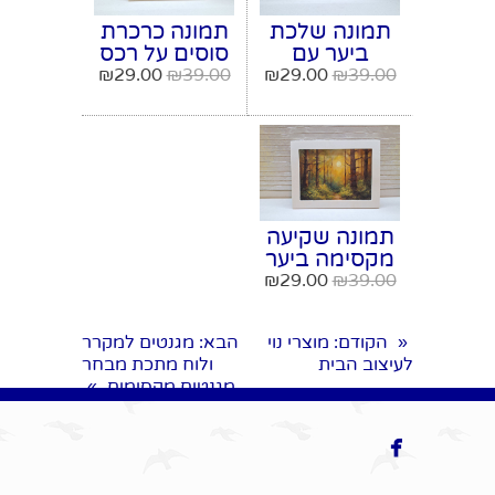
תמונה שלכת
תמונה כרכרת
ביער עם
סוסים על רכס
מסגרת מעץ
ערים בשקיעה
₪
29.00
₪
39.00
₪
29.00
₪
39.00
טבעי
מדהימה עם
מסגרת מעץ
טבעי
תמונה שקיעה
מקסימה ביער
עם מסגרת מעץ
₪
29.00
₪
39.00
טבעי
הקודם
: מוצרי נוי
הבא
: מגנטים למקרר
«
לעיצוב הבית
ולוח מתכת מבחר
מגנטים מקסימים
»
