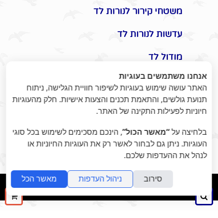
משטחי קירור לנורות לד
עדשות לנורות לד
מודול לד
אנחנו משתמשים בעוגיות
אביזרים משלימים לתאורת לד
האתר עושה שימוש בעוגיות לשיפור חוויית הגלישה, ניתוח
תנועת גולשים, והתאמת תכנים והצעות אישיות. חלק מהעוגיות
תקעים / שקעים / שעון שבת
חיוניות לפעילות התקינה של האתר.
מונלד
בלחיצה על
“מאשר הכול”
, הינכם מסכימים לשימוש בכל סוגי
אומנות היופי בתאורת לד -
העוגיות. ניתן גם לבחור לאשר רק את העוגיות החיוניות או
לנהל את ההעדפות שלכם.
ומוצרי נוי לעיצוב הבית / משרד
סירוב
ניהול העדפות
מאשר הכל
folyou
מערכת להקמת אתרים
חיפוש
ההז
שלך