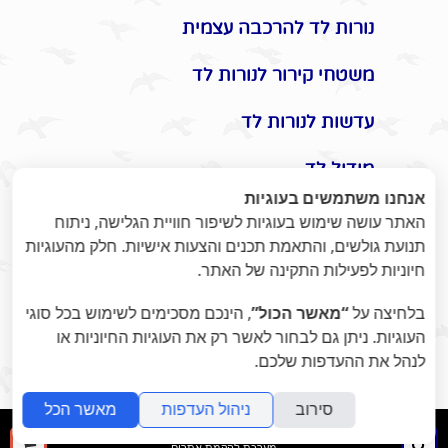
נורות לד להרכבה עצמית
משטחי קירור לנורות לד
עדשות לנורות לד
מודול לד
אנחנו משתמשים בעוגיות
אביזרים משלימים לתאורת לד
האתר עושה שימוש בעוגיות לשיפור חוויית הגלישה, ניתוח
תנועת גולשים, והתאמת תכנים והצעות אישיות. חלק מהעוגיות
תקעים / שקעים / שעון שבת
חיוניות לפעילות התקינה של האתר.
מונלד
בלחיצה על
“מאשר הכול”
, הינכם מסכימים לשימוש בכל סוגי
העוגיות. ניתן גם לבחור לאשר רק את העוגיות החיוניות או
אומנות היופי בתאורת לד -
לנהל את ההעדפות שלכם.
ומוצרי נוי לעיצוב הבית / משרד
סירוב
ניהול העדפות
מאשר הכל
folyou
חיפוש
ההז