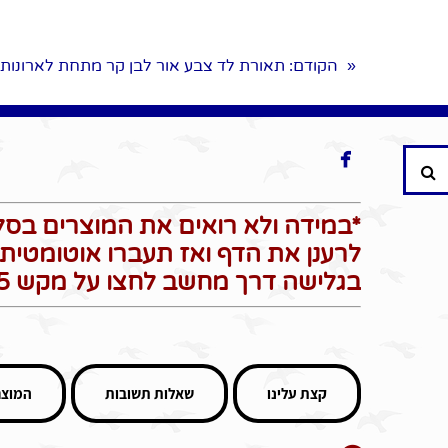
הקודם
: תאורת לד צבע אור לבן קר מתחת לארונו
«

חיפוש
*במידה ולא רואים את המוצרים בסל 
לרענן את הדף ואז תעברו אוטומטית 
בגלישה דרך מחשב לחצו על מקש F5 כדי לרענן את הדף*
קצת עלינו
שאלות תשובות
המוצר