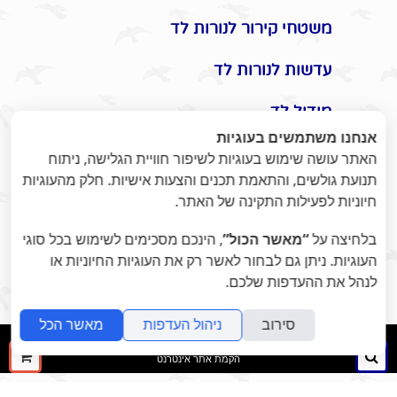
משטחי קירור לנורות לד
עדשות לנורות לד
מודול לד
אנחנו משתמשים בעוגיות
אביזרים משלימים לתאורת לד
האתר עושה שימוש בעוגיות לשיפור חוויית הגלישה, ניתוח
תנועת גולשים, והתאמת תכנים והצעות אישיות. חלק מהעוגיות
תקעים / שקעים / שעון שבת
חיוניות לפעילות התקינה של האתר.
מונלד
בלחיצה על
“מאשר הכול”
, הינכם מסכימים לשימוש בכל סוגי
העוגיות. ניתן גם לבחור לאשר רק את העוגיות החיוניות או
אומנות היופי בתאורת לד -
לנהל את ההעדפות שלכם.
ומוצרי נוי לעיצוב הבית / משרד
סירוב
ניהול העדפות
מאשר הכל
folyou
חיפוש
ההז
הקמת אתר אינטרנט
שלך