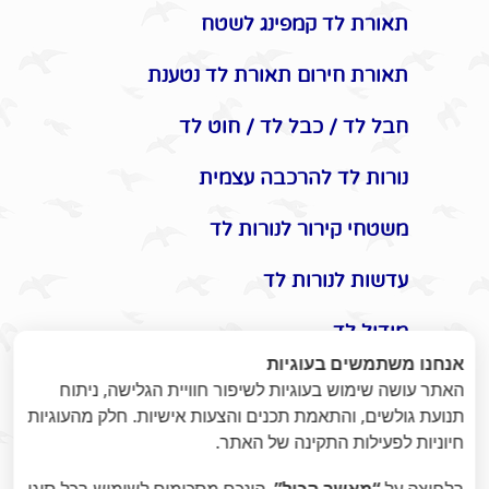
תאורת לד קמפינג לשטח
תאורת חירום תאורת לד נטענת
חבל לד / כבל לד / חוט לד
נורות לד להרכבה עצמית
משטחי קירור לנורות לד
עדשות לנורות לד
מודול לד
אנחנו משתמשים בעוגיות
אביזרים משלימים לתאורת לד
האתר עושה שימוש בעוגיות לשיפור חוויית הגלישה, ניתוח
תנועת גולשים, והתאמת תכנים והצעות אישיות. חלק מהעוגיות
תקעים / שקעים / שעון שבת
חיוניות לפעילות התקינה של האתר.
מונלד
בלחיצה על
“מאשר הכול”
, הינכם מסכימים לשימוש בכל סוגי