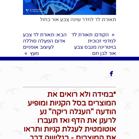
תאורת לד לחדר שינה צבע אור כחול
הקודם
: תאורת לד
הבא
: תאורת לד צבע
«
למדפי זכוכית
אדום הפעלה סוללה
בויטרינה מגבס צבע
לעיצוב אופניים
אור לבן חם
מעץ
»

*במידה ולא רואים את
המוצרים בסל הקניות ומופיע
הודעה "העגלה ריקה" נע
לרענן את הדף ואז תעברו
אוטומטית לעגלת קניות ותראו
את המוצרים - בגלישה דרך