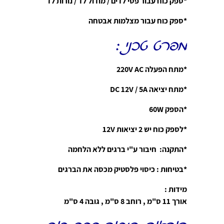
*
ספק כוח עבור פסי לדים / מודול לד / נורות לד
*ספק כוח עבור מצלמות אבטחה
מפרט טכני :
*מתח הפעלה 220V AC
*מתח יציאה DC 12V / 5A
*הספק 60W
*
לספק כוח יש 2 יציאות
12V
*התקנה: חיבור ע"י ברגים ללא הלחמה
*בטיחות : כיסוי פלסטיק מכסה את הברגים
מידות :
אורך 11 ס"מ , רוחב 8 ס"מ , גובה 4 ס"מ