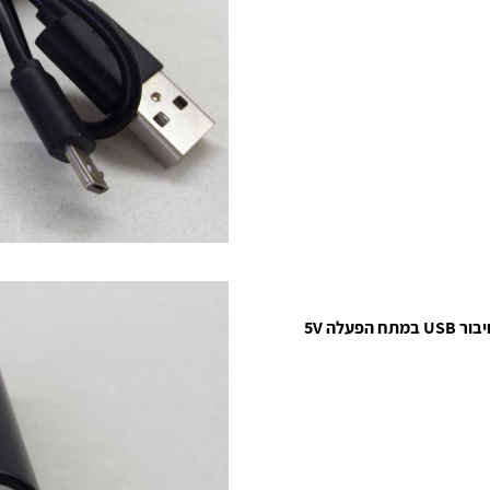
סוללת גיבוי נטענת ניתן להשתמש עבור הפעלת פסי לד עם חיבור USB במתח הפעלה 5V