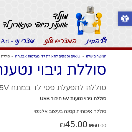
מונלד
אומנות היופי בתאורת לד -
דף הבית
המוצרים שלנו
מוצרי נוי - Moonled Art
המוצרים שלנו
»
שנאים וספקים לתאורת לד ומצלמות אבטחה
»
סוללת גיבוי
סוללת גיבוי נטענת 5V חיבור B
סוללה להפעלת פסי לד במתח 5V והטענת סמארטפון
סוללת גיבוי נטענת 5V חיבור USB
סוללה איכותית קטנה בעיצוב אלגנטי
45.00
₪
₪
60.00