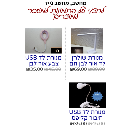
מחשב, מחשב נייד
לחצ/י על התמונות למעבר
למוצרים
מנורת שולחן
מנורת לד USB
לד אור לבן חם
צבע אור לבן
ולבן קר עם
חם
₪
35.00
₪
45.00
₪
69.00
₪
89.00
סוללה נטענת
וחיבור USB
מנורת לד USB
חיבור קליפס
₪
35.00
₪
45.00