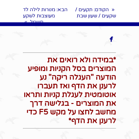
הקודם
: תקעים /
הבא
: מנורות לילה לד
«
שקעים / שעון שבת
מעוצבות לשקע
חשמל
»

*במידה ולא רואים את
המוצרים בסל הקניות ומופיע
הודעה "העגלה ריקה" נע
לרענן את הדף ואז תעברו
אוטומטית לעגלת קניות ותראו
את המוצרים - בגלישה דרך
מחשב לחצו על מקש F5 כדי
לרענן את הדף*