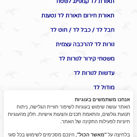
תאורת לד קמפינג לשטח
תאורת חירום תאורת לד נטענת
חבל לד / כבל לד / חוט לד
נורות לד להרכבה עצמית
משטחי קירור לנורות לד
עדשות לנורות לד
מודול לד
אנחנו משתמשים בעוגיות
אביזרים משלימים לתאורת לד
האתר עושה שימוש בעוגיות לשיפור חוויית הגלישה, ניתוח
תנועת גולשים, והתאמת תכנים והצעות אישיות. חלק מהעוגיות
תקעים / שקעים / שעון שבת
חיוניות לפעילות התקינה של האתר.
מונלד
בלחיצה על
“מאשר הכול”
, הינכם מסכימים לשימוש בכל סוגי