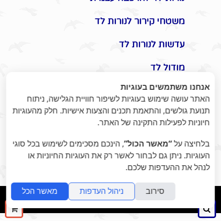
משטחי קירור לנורות לד
עדשות לנורות לד
מודול לד
אנחנו משתמשים בעוגיות
אביזרים משלימים לתאורת לד
האתר עושה שימוש בעוגיות לשיפור חוויית הגלישה, ניתוח
תנועת גולשים, והתאמת תכנים והצעות אישיות. חלק מהעוגיות
תקעים / שקעים / שעון שבת
חיוניות לפעילות התקינה של האתר.
מונלד
בלחיצה על
“מאשר הכול”
, הינכם מסכימים לשימוש בכל סוגי
אומנות היופי בתאורת לד -
העוגיות. ניתן גם לבחור לאשר רק את העוגיות החיוניות או
לנהל את ההעדפות שלכם.
ומוצרי נוי לעיצוב הבית / משרד
סירוב
ניהול העדפות
מאשר הכל
folyou
הקמת חנויות אונליין
חיפוש
ההז