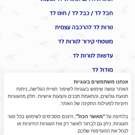
חבל לד / כבל לד / חוט לד
נורות לד להרכבה עצמית
משטחי קירור לנורות לד
עדשות לנורות לד
מודול לד
אנחנו משתמשים בעוגיות
אביזרים משלימים לתאורת לד
האתר עושה שימוש בעוגיות לשיפור חוויית הגלישה, ניתוח
תנועת גולשים, והתאמת תכנים והצעות אישיות. חלק מהעוגיות
תקעים / שקעים / שעון שבת
חיוניות לפעילות התקינה של האתר.
מונלד
בלחיצה על
“מאשר הכול”
, הינכם מסכימים לשימוש בכל סוגי
אומנות היופי בתאורת לד -
העוגיות. ניתן גם לבחור לאשר רק את העוגיות החיוניות או
לנהל את ההעדפות שלכם.
ומוצרי נוי לעיצוב הבית / משרד