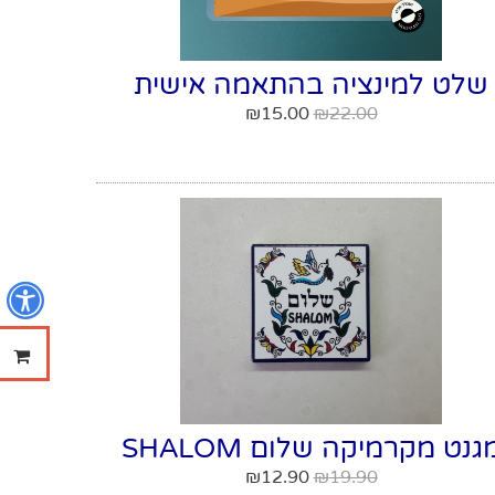
שלט למינציה בהתאמה אישית
₪
15.00
₪
22.00
נ
ההזמנ
גנט מקרמיקה שלום SHALOM
₪
12.90
₪
19.90