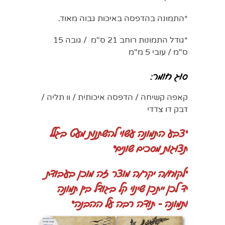
*התמונה בהדפסה באיכות גבוה מאוד.
*גודל התמונות רוחב 21 ס"מ / גובה 15
ס"מ / עובי 5 מ"מ
סוג חומר:
קאפה קשיחה / הדפסה איכותית / וו תליה /
דבק דו צדדי
*
צבע התמונה עשוי להשתנות מעט בגלל
תצוגות מסכים שונים*
*לקוח/ה יקר/ה
מוצר זה מוכן בעבודת
יד לכן ייתכן שינוי קל בגודל בין תמונה
ותמונה - תודה רבה על ההבנה*